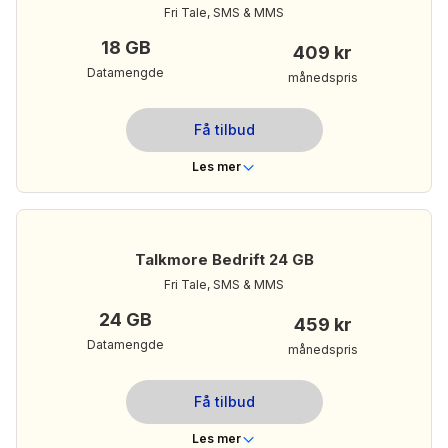
Ubegrenset
Ringeminutter
Fri Tale, SMS & MMS
Ubegrenset
Tekstmeldinger
18 GB
409 kr
12 GB
Mobildata
Datamengde
månedspris
359 kr/mnd
Din månedspris:
Få tilbud
Les mer om Talkmore Bedrift 12 GB
Les mer
Telenor
Dekning
Nei
Bindingstid
Talkmore Bedrift 24 GB
Ubegrenset
Ringeminutter
Fri Tale, SMS & MMS
Ubegrenset
Tekstmeldinger
24 GB
459 kr
18 GB
Mobildata
Datamengde
månedspris
409 kr/mnd
Din månedspris:
Få tilbud
Les mer om Talkmore Bedrift 18 GB
Les mer