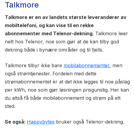
Talkmore
Ubegrenset
Ringeminutter
Ubegrenset
Tekstmeldinger
Talkmore er en av landets største leverandører av
mobiltelefoni, og kan vise til en rekke
100 GB
Mobildata
abonnementer med Telenor-dekning
. Talkmore leier
629 kr/mnd
Din månedspris:
nett hos Telenor, noe som gjør at de kan tilby god
Les mer om Talkmore Bedrift Ubegrenset
dekning både i bynære områder og til fjells.
Maksimal+
Talkmore tilbyr ikke bare
mobilabonnementer
, men
også strømtjenester. Fordelen med dette
strømabonnementet er at det ikke legges til noe påslag
per kWh, noe som gjør løsningen prisgunstig. Her kan
du altså få både mobilabonnement og strøm på ett
sted.
Se også:
Happybytes
bruker også Telenor-dekning.