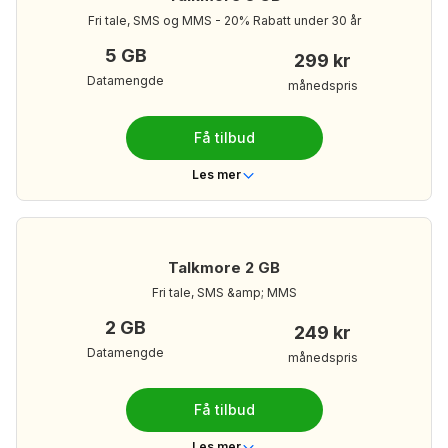
Ubegrenset
Ringeminutter
Fri tale, SMS og MMS - 20% Rabatt under 30 år
Ubegrenset
Tekstmeldinger
5 GB
299 kr
10 GB
Mobildata
Datamengde
månedspris
349 kr/mnd
Din månedspris:
Få tilbud
Les mer om Talkmore 10 GB
Les mer
Telenor
Dekning
Nei
Bindingstid
Talkmore 2 GB
Ubegrenset
Ringeminutter
Fri tale, SMS &amp; MMS
Ubegrenset
Tekstmeldinger
2 GB
249 kr
5 GB
Mobildata
Datamengde
månedspris
299 kr/mnd
Din månedspris:
Få tilbud
Les mer om Talkmore 5 GB
Les mer