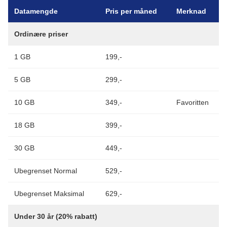
Datamengde
Pris per måned
Merknad
Ordinære priser
1 GB
199,-
5 GB
299,-
10 GB
349,-
Favoritten
18 GB
399,-
30 GB
449,-
Ubegrenset Normal
529,-
Ubegrenset Maksimal
629,-
Under 30 år (20% rabatt)