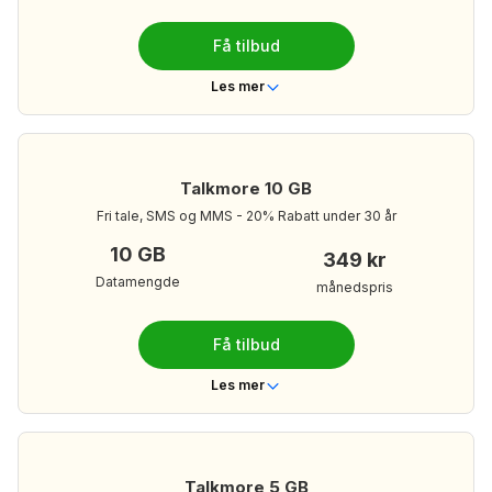
399 kr/mnd
Din månedspris:
Få tilbud
Les mer om Talkmore 18 GB
Les mer
Telenor
Dekning
Nei
Bindingstid
Talkmore 10 GB
Ubegrenset
Ringeminutter
Fri tale, SMS og MMS - 20% Rabatt under 30 år
Ubegrenset
Tekstmeldinger
10 GB
349 kr
12 GB
Mobildata
Datamengde
månedspris
349 kr/mnd
Din månedspris:
Få tilbud
Les mer om Talkmore 12 GB
Les mer
Telenor
Dekning
Nei
Bindingstid
Talkmore 5 GB