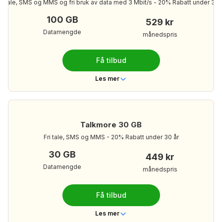
ri tale, SMS og MMS og fri bruk av data med 3 Mbit/s - 20% Rabatt under 30 
Ubegrenset
Tekstmeldinger
100 GB
529 kr
100 GB
Mobildata
Datamengde
månedspris
629 kr/mnd
Din månedspris:
Få tilbud
Les mer om Talkmore Ubegrenset Maksimal
Les mer
Telenor
Dekning
Nei
Bindingstid
Talkmore 30 GB
Ubegrenset
Ringeminutter
Fri tale, SMS og MMS - 20% Rabatt under 30 år
Ubegrenset
Tekstmeldinger
30 GB
449 kr
100 GB
Mobildata
Datamengde
månedspris
529 kr/mnd
Din månedspris:
Få tilbud
Les mer om Talkmore Ubegrenset Normal
Les mer