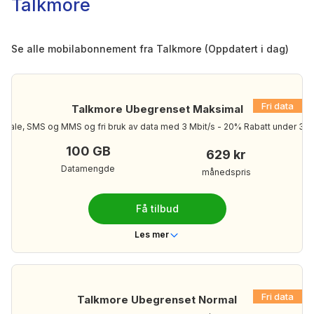
Talkmore
Se alle mobilabonnement fra Talkmore (Oppdatert i dag)
Fri data
Talkmore Ubegrenset Maksimal
ri tale, SMS og MMS og fri bruk av data med 3 Mbit/s - 20% Rabatt under 30 
100 GB
629 kr
Datamengde
månedspris
Få tilbud
Les mer
Telenor
Dekning
Nei
Bindingstid
Fri data
Talkmore Ubegrenset Normal
Ubegrenset
Ringeminutter