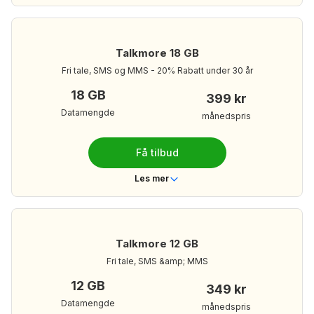
Telenor
Dekning
Nei
Bindingstid
Talkmore 18 GB
Ubegrenset
Ringeminutter
Fri tale, SMS og MMS - 20% Rabatt under 30 år
Ubegrenset
Tekstmeldinger
18 GB
399 kr
30 GB
Mobildata
Datamengde
månedspris
449 kr/mnd
Din månedspris:
Få tilbud
Les mer om Talkmore 30 GB
Les mer
Telenor
Dekning
Nei
Bindingstid
Talkmore 12 GB
Ubegrenset
Ringeminutter
Fri tale, SMS &amp; MMS
Ubegrenset
Tekstmeldinger
12 GB
349 kr
18 GB
Mobildata
Datamengde
månedspris