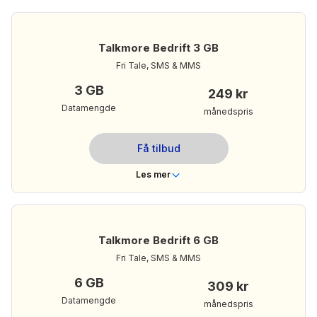
199 kr/mnd
Din månedspris:
Talkmore Bedrift 3 GB
Les mer om Talkmore 1 GB
Fri Tale, SMS & MMS
3 GB
249 kr
Datamengde
månedspris
Få tilbud
Les mer
Telenor
Dekning
Nei
Bindingstid
Talkmore Bedrift 6 GB
Ubegrenset
Ringeminutter
Fri Tale, SMS & MMS
Ubegrenset
Tekstmeldinger
6 GB
309 kr
3 GB
Mobildata
Datamengde
månedspris