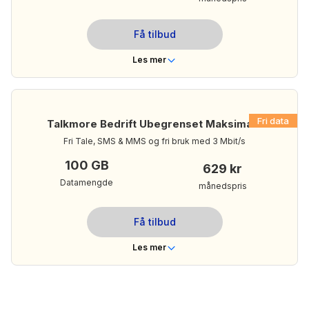
499 kr/mnd
Din månedspris:
Få tilbud
Les mer om Talkmore Bedrift 50 GB
Les mer
Telenor
Dekning
Nei
Bindingstid
Fri data
Talkmore Bedrift Ubegrenset Maksimal+
Ubegrenset
Ringeminutter
Fri Tale, SMS & MMS og fri bruk med 3 Mbit/s
Ubegrenset
Tekstmeldinger
100 GB
629 kr
100 GB
Mobildata
Datamengde
månedspris
529 kr/mnd
Din månedspris:
Få tilbud
Les mer om Talkmore Bedrift Ubegrenset Rask+
Les mer
Telenor
Dekning
Nei
Bindingstid