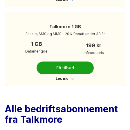
Telenor
Dekning
Nei
Bindingstid
Talkmore 1 GB
Ubegrenset
Ringeminutter
Fri tale, SMS og MMS - 20% Rabatt under 30 år
Ubegrenset
Tekstmeldinger
1 GB
199 kr
2 GB
Mobildata
Datamengde
månedspris
249 kr/mnd
Din månedspris:
Få tilbud
Les mer om Talkmore 2 GB
Les mer
Telenor
Dekning
Nei
Bindingstid
Alle bedriftsabonnement
Ubegrenset
Ringeminutter
fra Talkmore
Ubegrenset
Tekstmeldinger
1 GB
Mobildata