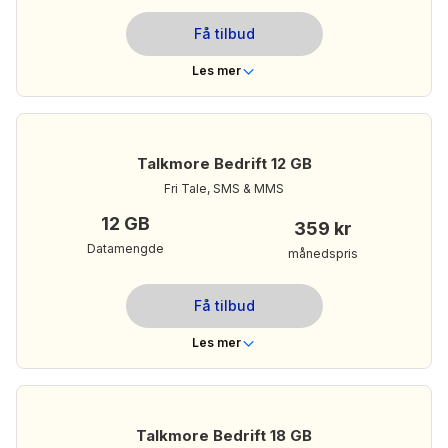
249 kr/mnd
Din månedspris:
Få tilbud
Les mer om Talkmore Bedrift 3 GB
Les mer
Telenor
Dekning
Nei
Bindingstid
Talkmore Bedrift 12 GB
Ubegrenset
Ringeminutter
Fri Tale, SMS & MMS
Ubegrenset
Tekstmeldinger
12 GB
359 kr
6 GB
Mobildata
Datamengde
månedspris
309 kr/mnd
Din månedspris:
Få tilbud
Les mer om Talkmore Bedrift 6 GB
Les mer
Telenor
Dekning
Nei
Bindingstid
Talkmore Bedrift 18 GB