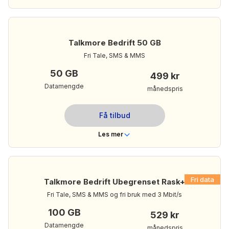
Telenor
Dekning
Nei
Bindingstid
Talkmore Bedrift 50 GB
Ubegrenset
Ringeminutter
Fri Tale, SMS & MMS
Ubegrenset
Tekstmeldinger
50 GB
499 kr
24 GB
Mobildata
Datamengde
månedspris
459 kr/mnd
Din månedspris:
Få tilbud
Les mer om Talkmore Bedrift 24 GB
Les mer
Telenor
Dekning
Nei
Bindingstid
Fri data
Talkmore Bedrift Ubegrenset Rask+
Ubegrenset
Ringeminutter
Fri Tale, SMS & MMS og fri bruk med 3 Mbit/s
Ubegrenset
Tekstmeldinger
100 GB
529 kr
50 GB
Mobildata
Datamengde
månedspris