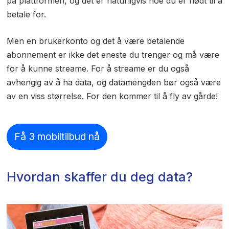
på plattformen, og det er naturligvis noe du er nødt til å
betale for.
Men en brukerkonto og det å være betalende
abonnement er ikke det eneste du trenger og må være
for å kunne streame. For å streame er du også
avhengig av å ha data, og datamengden bør også være
av en viss størrelse. For den kommer til å fly av gårde!
Få 3 mobiltilbud nå
Hvordan skaffer du deg data?