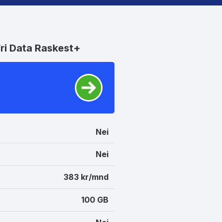
Fri Data Raskest+
Nei
Nei
383 kr/mnd
100 GB