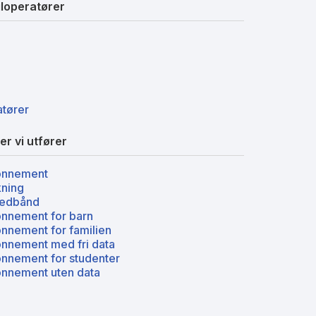
loperatører
atører
er vi utfører
onnement
kning
redbånd
nnement for barn
nnement for familien
nnement med fri data
nnement for studenter
nnement uten data