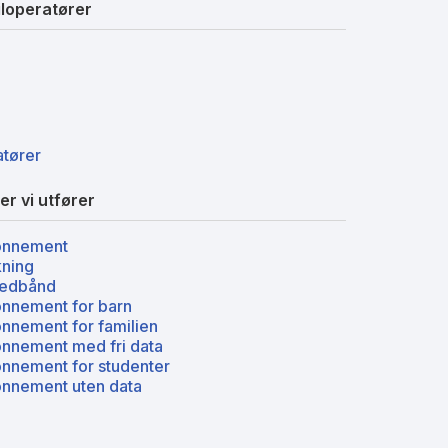
loperatører
atører
er vi utfører
onnement
kning
redbånd
nnement for barn
nnement for familien
nnement med fri data
nnement for studenter
nnement uten data